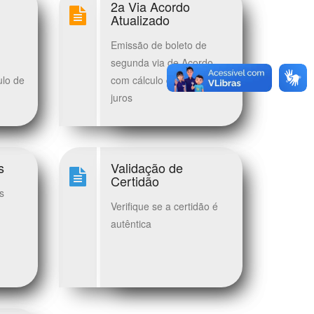
2a Via Acordo
Atualizado
Emissão de boleto de
segunda via de Acordo
ulo de
com cálculo de multa e
juros
s
Validação de
Certidão
s
Verifique se a certidão é
autêntica