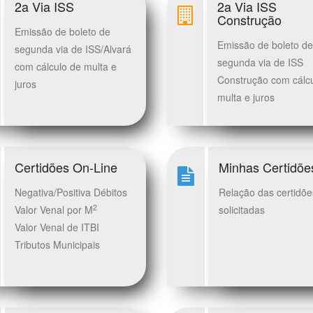
2a Via ISS
2a Via ISS
Construção
Emissão de boleto de
Emissão de boleto de
segunda via de ISS/Alvará
segunda via de ISS
com cálculo de multa e
Construção com cálc
juros
multa e juros
Certidões On-Line
Minhas Certidõe
Negativa/Positiva Débitos
Relação das certidõe
2
Valor Venal por M
solicitadas
Valor Venal de ITBI
Tributos Municipais