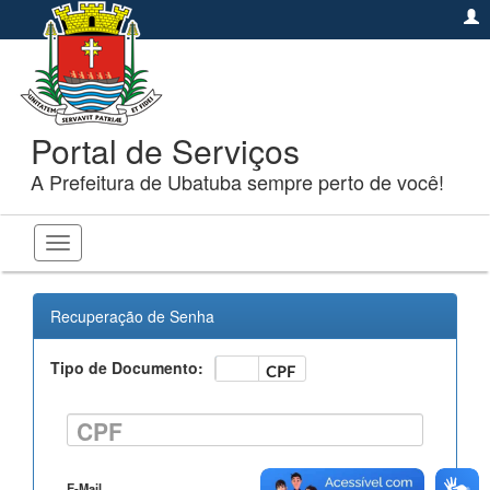
Portal de Serviços
A Prefeitura de Ubatuba sempre perto de você!
Toggle
navigation
Recuperação de Senha
Tipo de Documento:
CNPJ
CPF
CPF
E-Mail