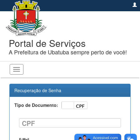
Portal de Serviços
A Prefeitura de Ubatuba sempre perto de você!
Toggle
navigation
Recuperação de Senha
Tipo de Documento:
CNPJ
CPF
CPF
E-Mail